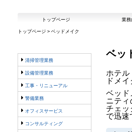
コ
ン
テ
ン
トップページ
業務
ツ
へ
ス
トップページ
>
ベッドメイク
キ
ッ
プ
ベッ
清掃管理業務
ホテル
設備管理業務
ドメイ
工事・リニューアル
ベッド
警備業務
ニティ
チェッ
オフィスサービス
で迅速
コンサルティング